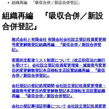
組織再編 『吸収合併／新設合併登記』
組織再編 『吸収合併／新設
合併登記』
株式会社と有限会社
有限会社
会社設立登記
役員変更
商
号変更
解散登記
組織再編 『吸収合併／新設合併登
記』
実質的支配者リスト制度について（改正犯収法の施行
を受けて）
会社設立登記
役員変更
増資・減資
商号変更
目的変更
解散登記
本店移転
支店設置
組織再編 『吸収
合併／新設合併登記』
会社登記の登記処理期間
会社設立登記
役員変更
増資・
減資
商号変更
目的変更
解散登記
本店移転
支店設置
組織
再編 『吸収合併／新設合併登記』
会社の登記事項証明書について
会社設立登記
役員変更