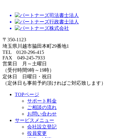
TOPページ
サポート料金
ご相談の流れ
お問い合わせ
サービスメニュー
会社設立登記
役員変更
増資・減資
商号変更
目的変更
解散登記
本店移転
支店設置
組織再編
事務所/専門家
電車でのアクセス（川越事務所）
車でのアクセス（川越事務所）
電車でのアクセス（狭山事務所）
車でのアクセス（狭山事務所）
専門家紹介 神戸 光邦