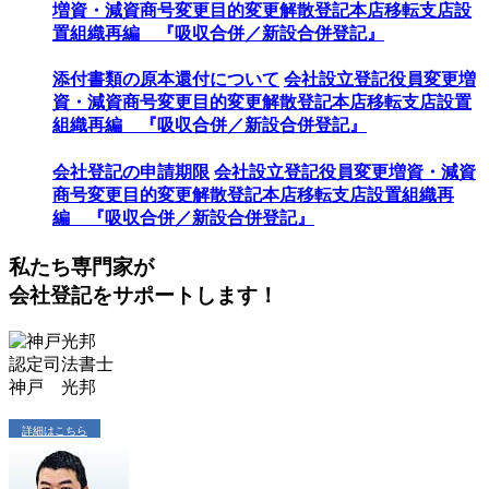
増資・減資
商号変更
目的変更
解散登記
本店移転
支店設
置
組織再編 『吸収合併／新設合併登記』
添付書類の原本還付について
会社設立登記
役員変更
増
資・減資
商号変更
目的変更
解散登記
本店移転
支店設置
組織再編 『吸収合併／新設合併登記』
会社登記の申請期限
会社設立登記
役員変更
増資・減資
商号変更
目的変更
解散登記
本店移転
支店設置
組織再
編 『吸収合併／新設合併登記』
私たち専門家が
会社登記をサポートします！
認定司法書士
神戸 光邦
詳細はこちら