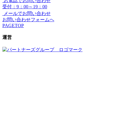
お電話でお問い合わせ
受付：9：00～19：00
メールでお問い合わせ
お問い合わせフォームへ
PAGETOP
運営
〒350-1123
埼玉県川越市脇田本町29番地1
TEL
0120-296-415
FAX
049-245-7933
営業日
月～土曜日
（受付時間9時～19時）
定休日
日曜日・祝日
（定休日も事前予約頂ければご対応致します）